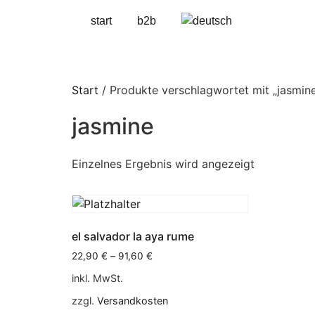
start
b2b
Start
/ Produkte verschlagwortet mit „jasmin
jasmine
Einzelnes Ergebnis wird angezeigt
el salvador la aya rume
22,90
€
–
91,60
€
inkl. MwSt.
zzgl.
Versandkosten